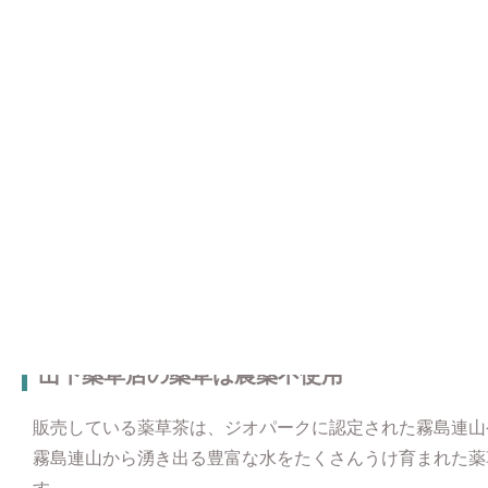
霧島連山は鹿児島県と宮崎県との県境に連なる、大小20
霧島連山がもたらす豊かな自然の恵みは昔から変わらずわ
山下薬草店の薬草は農薬不使用
販売している薬草茶は、ジオパークに認定された霧島連山
霧島連山から湧き出る豊富な水をたくさんうけ育まれた薬