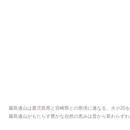
霧島連山が生み出す良質な薬草
霧島連山は鹿児島県と宮崎県との県境に連なる、大小20
霧島連山がもたらす豊かな自然の恵みは昔から変わらずわ