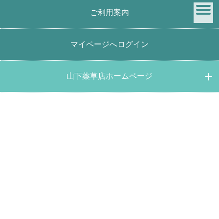
ご利用案内
menu
マイページへログイン
商品検索
山下薬草店ホームページ
キーワード検索
価格帯検索
円 ～
円