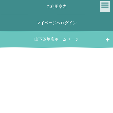
ご利用案内
menu
マイページへログイン
商品検索
山下薬草店ホームページ
キーワード検索
価格帯検索
円 ～
円