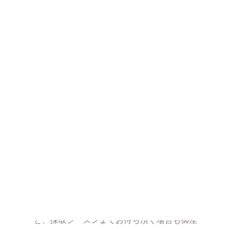
安心安全な製造工程
加熱・乾燥・裁断後、色・形状においに問題があるも
のが混在していないか、念入りに検査して取り除いて
います。安心してお使いください。
薬草が販売できるようになるまで
薬草を採取します。薬草によって採取できる
時期が異なっておりますので在庫切れとなる
と、採取シーズンまでお待ち頂く場合も御座