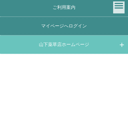
ご利用案内
menu
マイページへログイン
商品検索
山下薬草店ホームページ
キーワード検索
価格帯検索
円 ～
円