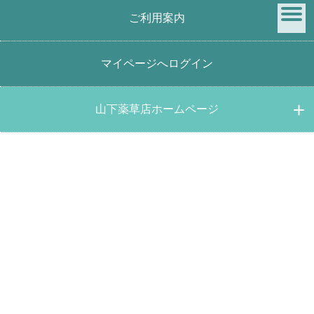
ご利用案内
menu
マイページへログイン
クマザサ茶130ｇ 国産オーガニック健康茶
山下薬草店ホームページ