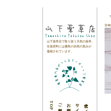
宮崎
山下薬草店で取り扱う天然の薬草、
生薬原料には霧島の自然の恵みが
凝縮されています。
TOP
ご利用案内
お問合わせ