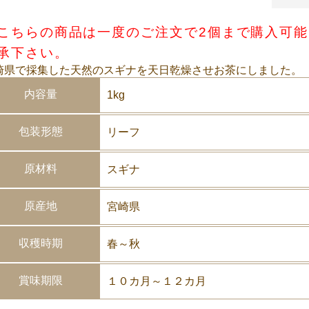
こちらの商品は一度のご注文で2個まで購入可
承下さい。
崎県で採集した天然のスギナを天日乾燥させお茶にしました。
内容量
1kg
包装形態
リーフ
原材料
スギナ
原産地
宮崎県
収穫時期
春～秋
賞味期限
１０カ月～１２カ月