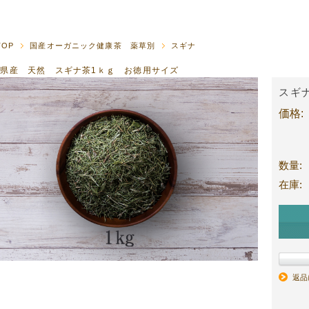
TOP
国産オーガニック健康茶 薬草別
スギナ
県産 天然 スギナ茶1ｋｇ お徳用サイズ
スギ
価格:
数量:
在庫:
返品