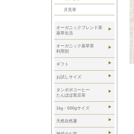
月見草
オーガニックブレンド茶
薬草生活
あったか生活
オーガニック薬草茶
利用別
さらさら生活
血糖値
ギフト
するする生活
血圧
お試しサイズ
ゆっくり生活
物忘れ
ひきしめ生活
タンポポコーヒー
たんぽぽ黒豆茶
咳・痰
薬草生活全般
美容
1kg・500gサイズ
ダイエット
天然自然薯
便秘
神武のお茶