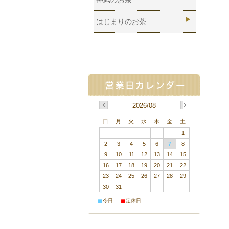
ストレス
はじまりのお茶
炎症・関節痛
蓄膿
神経痛・リウマチ
結石
整腸
2026/08
日
月
火
水
木
金
土
免疫力
1
食欲不振
2
3
4
5
6
7
8
9
10
11
12
13
14
15
肝臓
16
17
18
19
20
21
22
23
24
25
26
27
28
29
腎臓
30
31
冷え
■
■
今日
定休日
ホルモンバランス