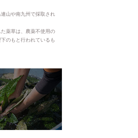
島連山や南九州で採取され
れた薬草は、農薬不使用の
理下のもと行われているも