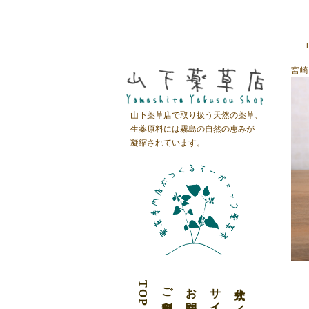
宮崎
山下薬草店で取り扱う天然の薬草、
生薬原料には霧島の自然の恵みが
凝縮されています。
TOP
ご利用案内
お問合わせ