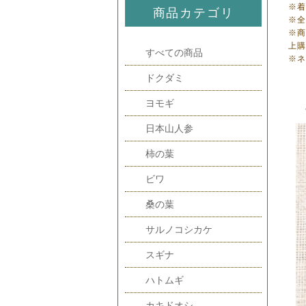
※
商品カテゴリ
※全
※
上
すべての商品
※
ドクダミ
ヨモギ
日本山人参
柿の葉
ビワ
桑の葉
サルノコシカケ
スギナ
ハトムギ
カキドオシ