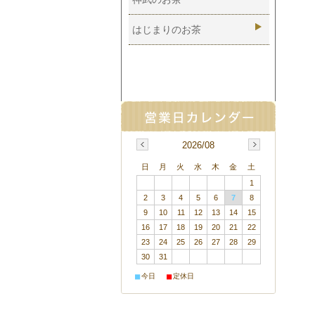
ストレス
はじまりのお茶
炎症・関節痛
蓄膿
神経痛・リウマチ
結石
整腸
2026/08
日
月
火
水
木
金
土
免疫力
1
食欲不振
2
3
4
5
6
7
8
9
10
11
12
13
14
15
肝臓
16
17
18
19
20
21
22
23
24
25
26
27
28
29
腎臓
30
31
冷え
■
■
今日
定休日
ホルモンバランス