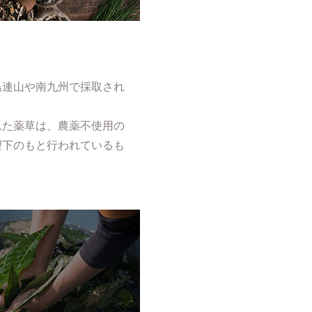
島連山や南九州で採取され
れた薬草は、農薬不使用の
理下のもと行われているも