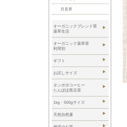
月見草
オーガニックブレンド茶
薬草生活
あったか生活
オーガニック薬草茶
利用別
さらさら生活
血糖値
ギフト
するする生活
血圧
お試しサイズ
ゆっくり生活
物忘れ
ひきしめ生活
タンポポコーヒー
たんぽぽ黒豆茶
咳・痰
薬草生活全般
美容
1kg・500gサイズ
ダイエット
天然自然薯
便秘
神武のお茶