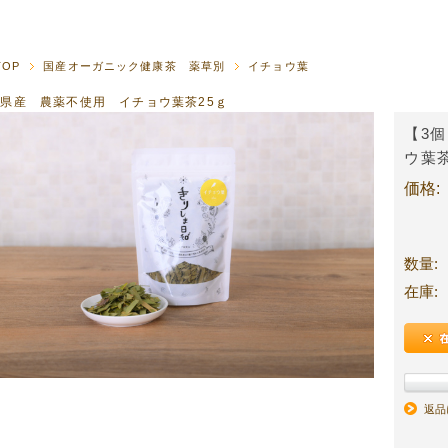
TOP
国産オーガニック健康茶 薬草別
イチョウ葉
県産 農薬不使用 イチョウ葉茶25ｇ
【3
ウ葉
価格:
数量:
在庫:
返品