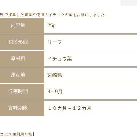
崎県で採集した農薬不使用のイチョウの葉をお茶にしました。
内容量
25g
包装形態
リーフ
原材料
イチョウ葉
原産地
宮崎県
収穫時期
8～9月
賞味期限
１０カ月～１２カ月
ネコポス便利用可能】