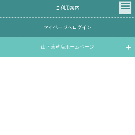
ご利用案内
menu
マイページへログイン
桑の葉茶150ｇ 国産オーガニック健康茶
山下薬草店ホームページ