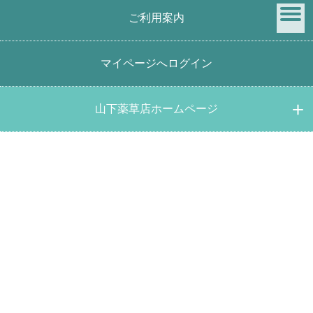
ご利用案内
menu
マイページへログイン
【3個までネコポス便利用可能】神武のお茶 30g
山下薬草店ホームページ