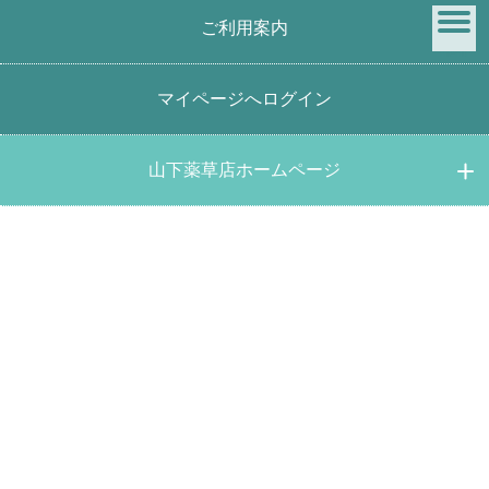
ご利用案内
menu
マイページへログイン
【3個までネコポス便利用可能】 スギナ茶25ｇ 国産オ
ーガニック健康茶
山下薬草店ホームページ