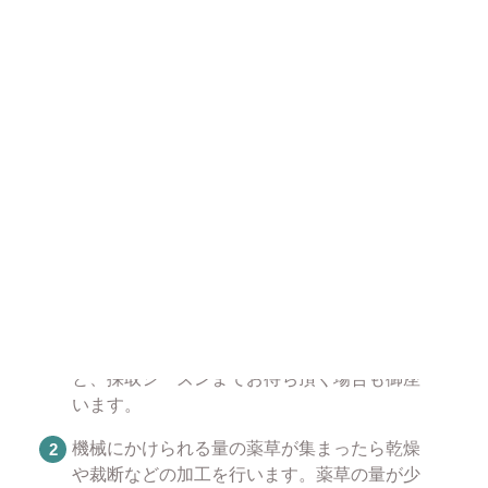
安心安全な製造工程
加熱・乾燥・裁断後、色・形状においに問題があるも
のが混在していないか、念入りに検査して取り除いて
います。安心してお使いください。
薬草が販売できるようになるまで
薬草を採取します。薬草によって採取できる
時期が異なっておりますので在庫切れとなる
と、採取シーズンまでお待ち頂く場合も御座
います。
機械にかけられる量の薬草が集まったら乾燥
や裁断などの加工を行います。薬草の量が少