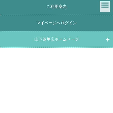
ご利用案内
menu
マイページへログイン
サイトマップ
山下薬草店ホームページ
商品を選ぶ
おすすめ商品
新着商品
国産オーガニックブレンド健康茶薬草生活
全て