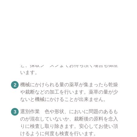
のが混在していないか、念入りに検査して取り除いて
います。安心してお使いください。
薬草が販売できるようになるまで
薬草を採取します。薬草によって採取できる
時期が異なっておりますので在庫切れとなる
と、採取シーズンまでお待ち頂く場合も御座
います。
機械にかけられる量の薬草が集まったら乾燥
や裁断などの加工を行います。薬草の量が少
ないと機械にかけることが出来ません。
選別作業 色や形状、においに問題のあるも
のが混在していないか、裁断後の原料を念入
りに検査し取り除きます。安心してお使い頂
けるように何度も検査を行います。