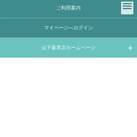
ご利用案内
menu
マイページへログイン
ビワの葉茶1.5ｇ×60包 国産オーガニック健康茶
山下薬草店ホームページ