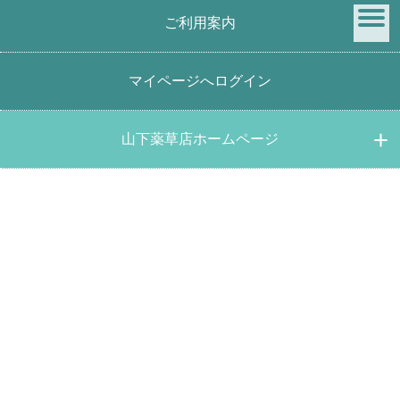
ご利用案内
menu
マイページへログイン
商品検索
山下薬草店ホームページ
キーワード検索
価格帯検索
円 ～
円