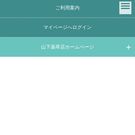
ご利用案内
menu
マイページへログイン
ビワの葉茶500ｇ 国産オーガニック健康茶
山下薬草店ホームページ