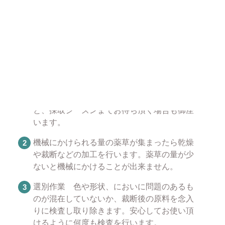
のが混在していないか、念入りに検査して取り除いて
います。安心してお使いください。
薬草が販売できるようになるまで
薬草を採取します。薬草によって採取できる
時期が異なっておりますので在庫切れとなる
と、採取シーズンまでお待ち頂く場合も御座
います。
機械にかけられる量の薬草が集まったら乾燥
や裁断などの加工を行います。薬草の量が少
ないと機械にかけることが出来ません。
選別作業 色や形状、においに問題のあるも
のが混在していないか、裁断後の原料を念入
りに検査し取り除きます。安心してお使い頂
けるように何度も検査を行います。