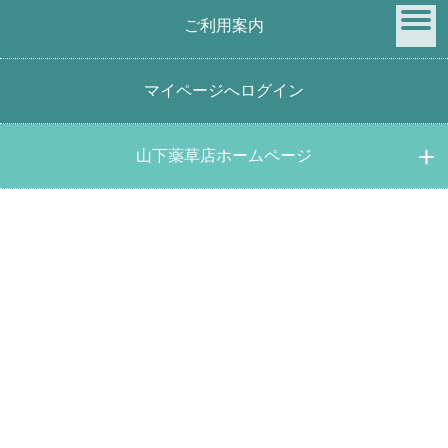
ご利用案内
menu
マイページへログイン
PICK UP
【ネコポス便利用可能】薬草生活 さらさら生活 1.5ｇ
山下薬草店ホームページ
×3包