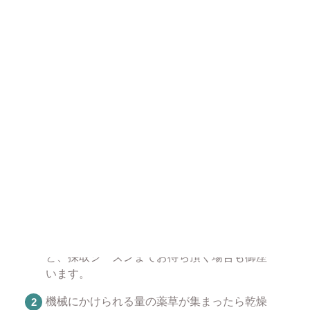
安心安全な製造工程
加熱・乾燥・裁断後、色・形状においに問題があるも
のが混在していないか、念入りに検査して取り除いて
います。安心してお使いください。
薬草が販売できるようになるまで
薬草を採取します。薬草によって採取できる
時期が異なっておりますので在庫切れとなる
と、採取シーズンまでお待ち頂く場合も御座
います。
機械にかけられる量の薬草が集まったら乾燥