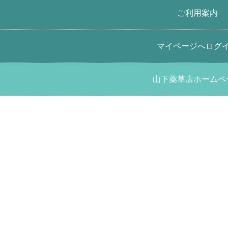
ご利用案内
マイページへログ
NEW
PICK UP
【送料無料※ネコポス便発送】 【さらさらセット】（薬
山下薬草店ホームペ
草生活1.5ｇ×3包）×4種類 さらさら生活1.5ｇ×30包