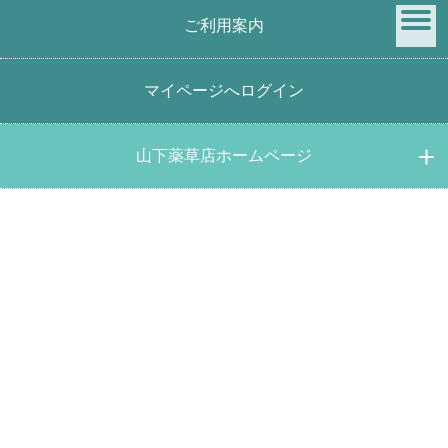
ご利用案内
menu
マイページへログイン
PICK UP
【3個までネコポス便利用可能】薬草生活 さらさら生
山下薬草店ホームページ
活 1.5ｇ×15包