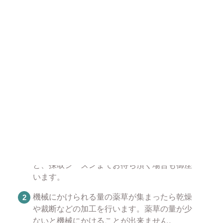
安心安全な製造工程
加熱・乾燥・裁断後、色・形状においに問題があるも
のが混在していないか、念入りに検査して取り除いて
います。安心してお使いください。
薬草が販売できるようになるまで
薬草を採取します。薬草によって採取できる
時期が異なっておりますので在庫切れとなる
と、採取シーズンまでお待ち頂く場合も御座
います。
機械にかけられる量の薬草が集まったら乾燥
や裁断などの加工を行います。薬草の量が少
ないと機械にかけることが出来ません。